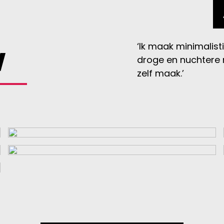
w
‘Ik maak minimalist
droge en nuchtere m
zelf maak.’