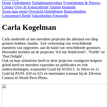
Home
Opleidingen
Toelatingsprocedure
Evenementen & Nieuws
Contact
Over de Fotoacademie
Alumni
Inspiratie
Terug naar menu
Overzicht Opleidingen
Basisopleiding
Conceptueel Beeld
Vakopleiding Fotografie
Carla Kogelman
Carla studeerde af met meerdere projecten die allemaal een ding
gemeen hebben: familie. Een verkenning van verschillende
manieren van opgroeien, aan de hand van verschillende gezinnen.
Hieronder beelden uit de projecten ‘Ich bin Waldviertel’, ‘Noëlle’ en
‘Past Delight’.
Ook na haar afstuderen heeft ze deze projecten voortgezet hetgeen
geleid heeft tot meerdere exposities en publicaties en vele
onderscheidingen, waaronder Goud bij SO2013, 3x Silver en 1x
Gold bij PANL #20 en #21 en meermalen winnaar bij de Zilveren
Camera en World Press Photo.