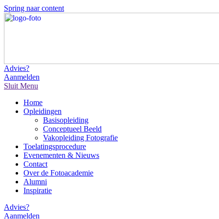
Spring naar content
Advies?
Aanmelden
Sluit
Menu
Home
Opleidingen
Basisopleiding
Conceptueel Beeld
Vakopleiding Fotografie
Toelatingsprocedure
Evenementen & Nieuws
Contact
Over de Fotoacademie
Alumni
Inspiratie
Advies?
Aanmelden