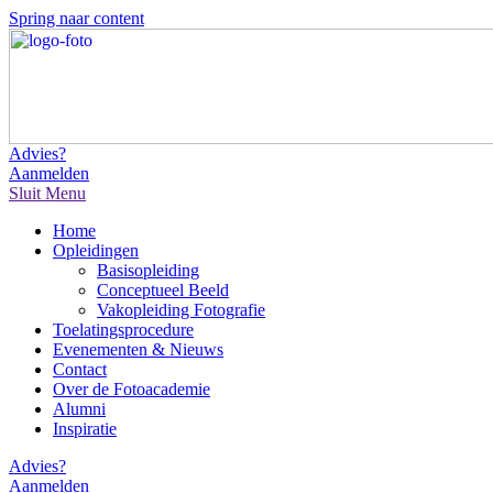
Spring naar content
Advies?
Aanmelden
Sluit
Menu
Home
Opleidingen
Basisopleiding
Conceptueel Beeld
Vakopleiding Fotografie
Toelatingsprocedure
Evenementen & Nieuws
Contact
Over de Fotoacademie
Alumni
Inspiratie
Advies?
Aanmelden