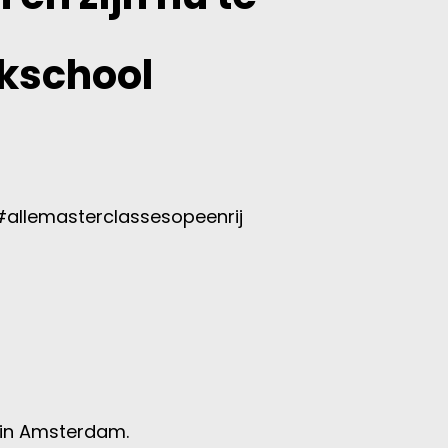
akschool
allemasterclassesopeenrij
 in Amsterdam.