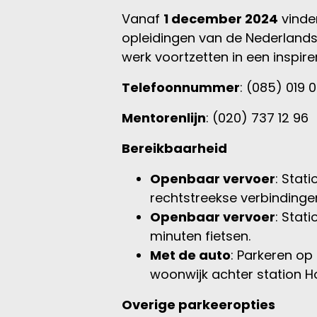
Vanaf
1 december 2024
vinden
opleidingen van de Nederlandse
werk voortzetten in een inspir
Telefoonnummer
: (085) 019 
Mentorenlijn
: (020) 737 12 96
Bereikbaarheid
Openbaar vervoer
: Stat
rechtstreekse verbindinge
Openbaar vervoer
: Stat
minuten fietsen.
Met de auto
: Parkeren op 
woonwijk achter station Ho
Overige parkeeropties