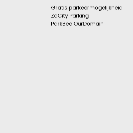
Gratis parkeermogelijkheid
*5
ZoCity Parking *2
ParkBee OurDomain
*3 mi